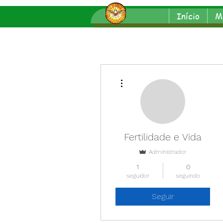
Início
M
Mais ações
Fertilidade e Vida
Administrador
1
0
seguidor
seguindo
Seguir