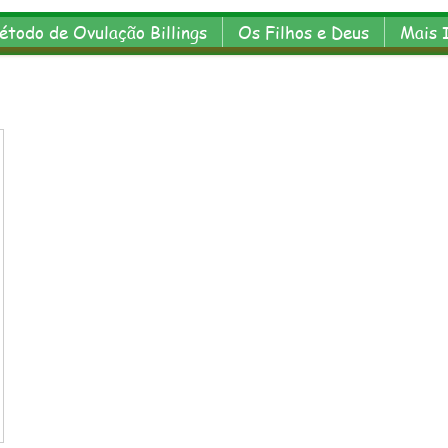
étodo de Ovulação Billings
Os Filhos e Deus
Mais 