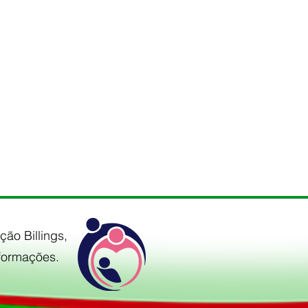
ão Billings,
formações.