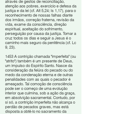
através de gestos de reconciliação,
atenção aos pobres, exercício e defesa da
justiça e da lei (cf. Alt 5,24; Is 1,17), para o
reconhecimento de nossas falhas diante
dos irmãos, correção fraterna, revisão da
vida, exame da consciência, direção
espiritual, aceitação do sofrimento,
perseguição por causa da justiça. Tomar a
cruz todos os dias e seguir a Jesus é o
caminho mais seguro da penitência (cf. Lc
9, 23).
1453 A contrição chamada "imperfeita" (ou
"atrito") também é um presente de Deus,
um impulso do Espírito Santo. Nasce da
consideração da feiúra do pecado ou do
medo da condenação eterna e de outras
penalidades com as quais o pecador é
ameaçado. Tal comoção de consciência
pode ser o começo de uma evolução
interior que culmina, sob a ação da graça,
em absolvição sacramental. Contudo, por
si só, a contrição imperfeita não alcança o
perdão de pecados graves, mas está
disposta a obtê-lo no sacramento da