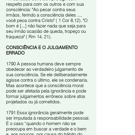
respeito para com os outros e com sua
consciência: "Ao pecar contra seus
irmãos, ferindo a consciência deles ...,
você peca contra Cristo" ( 1 Cor 8,12). "O
bom é [...] não fazer nada que seja para
seu irmão ocasião de queda, tropeço ou
fraqueza" ( Rm 14, 21).
CONSCIÊNCIA E O JULGAMENTO
ERRADO
1790 A pessoa humana deve sempre
obedecer ao verdadeiro julgamento de
sua consciência. Se ele deliberadamente
agisse contra o último, ele se condenaria.
Mas acontece que a consciência moral
pode ser afetada pela ignorância e pode
formar julgamentos errôneos sobre atos
projetados ou já cometidos.
1791 Essa ignorância geralmente pode
ser imputada à responsabilidade pessoal.
É o caso “quando o homem não se
preocupa em buscar a verdade e o bem
e, aos poucos, por causa do hábito do