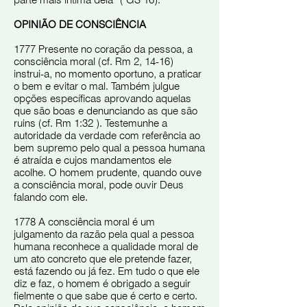
parte mais íntima dela ”( GS 16).
OPINIÃO DE CONSCIÊNCIA
1777 Presente no coração da pessoa, a
consciência moral (cf. Rm 2, 14-16)
instrui-a, no momento oportuno, a praticar
o bem e evitar o mal. Também julgue
opções específicas aprovando aquelas
que são boas e denunciando as que são
ruins (cf. Rm 1:32 ). Testemunhe a
autoridade da verdade com referência ao
bem supremo pelo qual a pessoa humana
é atraída e cujos mandamentos ele
acolhe. O homem prudente, quando ouve
a consciência moral, pode ouvir Deus
falando com ele.
1778 A consciência moral é um
julgamento da razão pela qual a pessoa
humana reconhece a qualidade moral de
um ato concreto que ele pretende fazer,
está fazendo ou já fez. Em tudo o que ele
diz e faz, o homem é obrigado a seguir
fielmente o que sabe que é certo e certo.