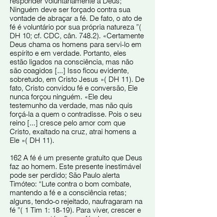
responder voluntariamente a Deus;
Ninguém deve ser forçado contra sua
vontade de abraçar a fé. De fato, o ato de
fé é voluntário por sua própria natureza ”(
DH 10; cf. CDC, cân. 748.2). «Certamente
Deus chama os homens para servi-lo em
espírito e em verdade. Portanto, eles
estão ligados na consciência, mas não
são coagidos [...] Isso ficou evidente,
sobretudo, em Cristo Jesus »( DH 11). De
fato, Cristo convidou fé e conversão, Ele
nunca forçou ninguém. «Ele deu
testemunho da verdade, mas não quis
forçá-la a quem o contradisse. Pois o seu
reino [...] cresce pelo amor com que
Cristo, exaltado na cruz, atrai homens a
Ele »( DH 11).
162 A fé é um presente gratuito que Deus
faz ao homem. Este presente inestimável
pode ser perdido; São Paulo alerta
Timóteo: “Lute contra o bom combate,
mantendo a fé e a consciência retas;
alguns, tendo-o rejeitado, naufragaram na
fé ”( 1 Tim 1: 18-19). Para viver, crescer e