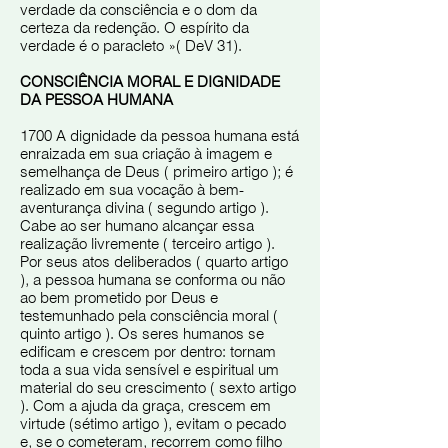
verdade da consciência e o dom da
certeza da redenção. O espírito da
verdade é o paracleto »( DeV 31).
CONSCIÊNCIA MORAL E DIGNIDADE
DA PESSOA HUMANA
1700 A dignidade da pessoa humana está
enraizada em sua criação à imagem e
semelhança de Deus ( primeiro artigo ); é
realizado em sua vocação à bem-
aventurança divina ( segundo artigo ).
Cabe ao ser humano alcançar essa
realização livremente ( terceiro artigo ).
Por seus atos deliberados ( quarto artigo
), a pessoa humana se conforma ou não
ao bem prometido por Deus e
testemunhado pela consciência moral (
quinto artigo ). Os seres humanos se
edificam e crescem por dentro: tornam
toda a sua vida sensível e espiritual um
material do seu crescimento ( sexto artigo
). Com a ajuda da graça, crescem em
virtude (sétimo artigo ), evitam o pecado
e, se o cometeram, recorrem como filho