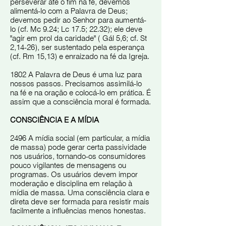
perseverar até o fim na fé, devemos
alimentá-lo com a Palavra de Deus;
devemos pedir ao Senhor para aumentá-
lo (cf. Mc 9.24; Lc 17.5; 22.32); ele deve
"agir em prol da caridade" ( Gál 5,6; cf. St
2,14-26), ser sustentado pela esperança
(cf. Rm 15,13) e enraizado na fé da Igreja.
1802 A Palavra de Deus é uma luz para
nossos passos. Precisamos assimilá-lo
na fé e na oração e colocá-lo em prática. É
assim que a consciência moral é formada.
CONSCIÊNCIA E A MÍDIA
2496 A mídia social (em particular, a mídia
de massa) pode gerar certa passividade
nos usuários, tornando-os consumidores
pouco vigilantes de mensagens ou
programas. Os usuários devem impor
moderação e disciplina em relação à
mídia de massa. Uma consciência clara e
direta deve ser formada para resistir mais
facilmente a influências menos honestas.