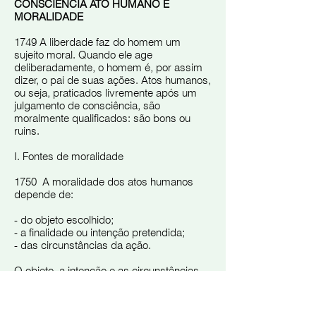
CONSCIÊNCIA ATO HUMANO E
MORALIDADE
1749 A liberdade faz do homem um
sujeito moral. Quando ele age
deliberadamente, o homem é, por assim
dizer, o pai de suas ações. Atos humanos,
ou seja, praticados livremente após um
julgamento de consciência, são
moralmente qualificados: são bons ou
ruins.
I. Fontes de moralidade
1750 A moralidade dos atos humanos
depende de:
- do objeto escolhido;
- a finalidade ou intenção pretendida;
- das circunstâncias da ação.
O objeto, a intenção e as circunstâncias
formam as "fontes" ou elementos
constitutivos da moralidade dos atos
humanos.