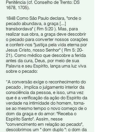
Penitência (cf. Conselho de Trento: DS
1678, 1705).
1848 Como São Paulo declara, "onde o
pecado abundava, a graça [...]
transbordava" ( Rm 5:20 ). Mas, para
realizar sua obra, a graça deve descobrir
o pecado para converter nossos corações
e conferir-nos "justiça pela vida eterna por
Jesus Cristo, nosso Senhor" ( Rm 5: 20-
21). Como médico que descobre a ferida
antes da cura, Deus, por meio de sua
Palavra e seu Espírito, lança uma luz viva
sobre o pecado:
“A conversão exige o reconhecimento do
pecado , implica o julgamento interior da
consciência da pessoa, e isso, uma vez
que é a verificação da ação do Espírito da
verdade na intimidade do homem, torna-
se ao mesmo tempo o novo começo de o
dom da graça e do amor: "Receba o
Espírito Santo". Assim, nesse
"convencimento em relação ao pecado",
descobrimos um " dom duplo ": o dom da