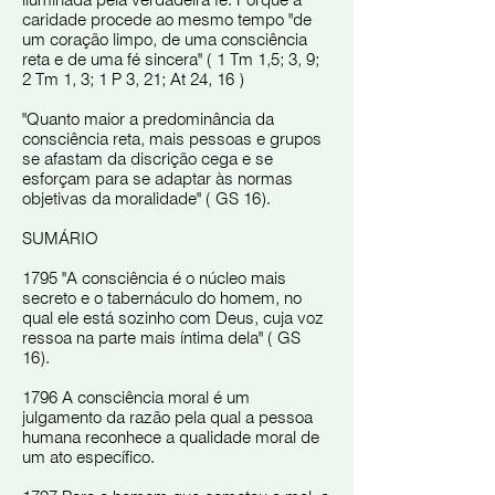
iluminada pela verdadeira fé. Porque a
caridade procede ao mesmo tempo "de
um coração limpo, de uma consciência
reta e de uma fé sincera" ( 1 Tm 1,5; 3, 9;
2 Tm 1, 3; 1 P 3, 21; At 24, 16 )
"Quanto maior a predominância da
consciência reta, mais pessoas e grupos
se afastam da discrição cega e se
esforçam para se adaptar às normas
objetivas da moralidade" ( GS 16).
SUMÁRIO
1795 "A consciência é o núcleo mais
secreto e o tabernáculo do homem, no
qual ele está sozinho com Deus, cuja voz
ressoa na parte mais íntima dela" ( GS
16).
1796 A consciência moral é um
julgamento da razão pela qual a pessoa
humana reconhece a qualidade moral de
um ato específico.