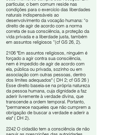
particular, o bem comum reside nas
condições para o exercício das liberdades
naturais indispensáveis ​​ao
desenvolvimento da vocação humana: “o
direito de agir de acordo com a norma
correta de sua consciência, a proteção da
vida privada e a liberdade justa, também
em assuntos religiosos ”(cf GS 26, 2).
2106 "Em assuntos religiosos, ninguém é
forçado a agir contra sua consciência,
nem é impedido de agir de acordo com
ela, pública ou privada, sozinho ou em
associação com outras pessoas, dentro
dos limites adequados" ( DH 2; cf GS 26 )
Esse direito baseia-se na própria natureza
da pessoa humana, cuja dignidade a faz
aderir livremente à verdade divina, que
transcende a ordem temporal. Portanto,
"permanece naqueles que não cumprem a
obrigação de buscar a verdade e aderir a
ela" ( DH 2).
2242 O cidadão tem a consciência de não
seguir as prescrições das autoridades