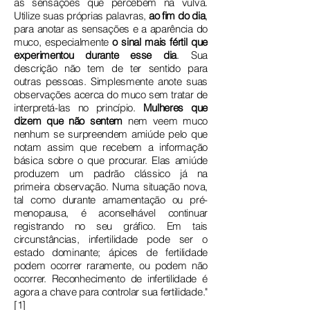
as sensações que percebem na vulva.
Utilize suas próprias palavras,
ao fim do dia
,
para anotar as sensações e a aparência do
muco, especialmente
o sinal mais fértil que
experimentou durante esse dia
. Sua
descrição não tem de ter sentido para
outras pessoas. Simplesmente anote suas
observações acerca do muco sem tratar de
interpretá-las no princípio.
Mulheres que
dizem que não sentem
nem veem muco
nenhum se surpreendem amiúde pelo que
notam assim que recebem a informação
básica sobre o que procurar. Elas amiúde
produzem um padrão clássico já na
primeira observação. Numa situação nova,
tal como durante amamentação ou pré-
menopausa, é aconselhável continuar
registrando no seu gráfico. Em tais
circunstâncias, infertilidade pode ser o
estado dominante; ápices de fertilidade
podem ocorrer raramente, ou podem não
ocorrer. Reconhecimento de infertilidade é
agora a chave para controlar sua fertilidade."
[1]